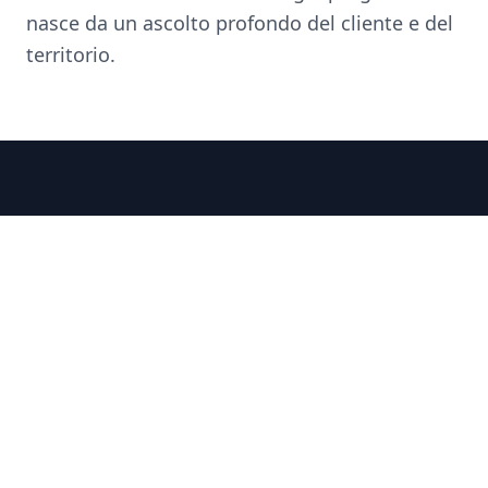
nasce da un ascolto profondo del cliente e del
territorio.
Hai un progetto in mente?
Raccontacelo. Troveremo insieme la soluzione
giusta.
Contattaci